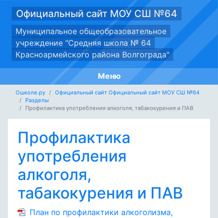
Официальный сайт МОУ СШ №64
Муниципальное общеобразовательное
учреждение "Средняя школа № 64
Красноармейского района Волгограда"
Меню
Ошколе.ру
Официальный сайт Официальный сайт МОУ СШ №64
Разделы
Профилактика употребления алкоголя, табакокурения и ПАВ
Профилактика
употребления
алкоголя,
табакокурения и ПАВ
План по профилактики алкоголизма,