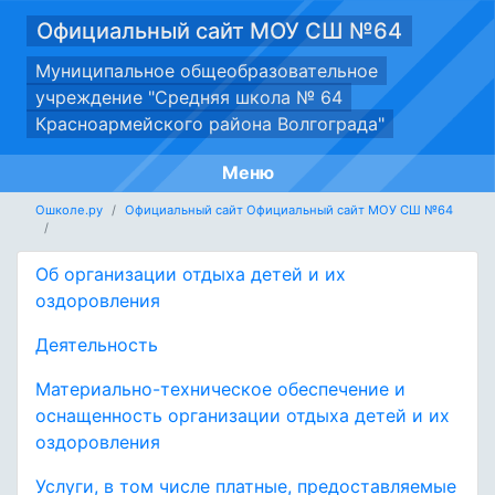
Официальный сайт МОУ СШ №64
Муниципальное общеобразовательное
учреждение "Средняя школа № 64
Красноармейского района Волгограда"
Меню
Ошколе.ру
Официальный сайт Официальный сайт МОУ СШ №64
Об организации отдыха детей и их
оздоровления
Деятельность
Материально-техническое обеспечение и
оснащенность организации отдыха детей и их
оздоровления
Услуги, в том числе платные, предоставляемые