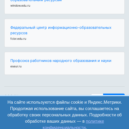
window.edu.ru
Федеральный центр информационно-образовательных
ресурсов
fcior.edu.ru
Профсоюз работников народного образования и науки
eseur.ru
ООО "Центр
Найти
образования и
На сайте используются файлы cookie и Яндекс.Метрики.
вход
консалтинга"
Продолжая использование сайта, вы соглашаетесь на
Версия
Волгоград 2008-
обработку своих персональных данных. Подробности об
регистрация
сайта для
2026
обработке ваших данных — в
политике
слабовидящих
конфиденциальности
.
Сайт создан на