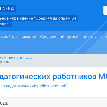
Ш №64
ьное учреждение "Средняя школа № 64
рада"
льной организации
Сведения об организации отдыха 
МОУ СШ №64
Разделы
СШ № 64
едагогических работников 
ва педагогических работников.pdf
2023
.