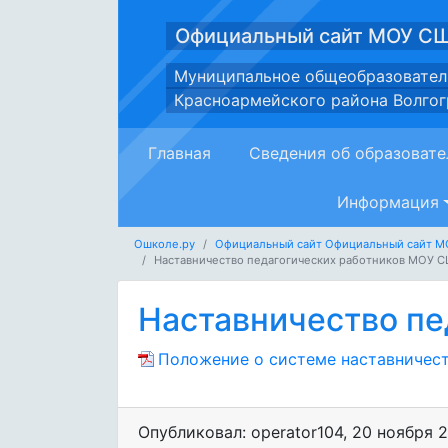
Официальный сайт МОУ С
Муниципальное общеобразовател
Красноармейского района Волгог
Главная
Сведения об образовате
Информация
Ошколе.ру
Официальный сайт Официальный сайт 
Наставничество педагогических работников МОУ 
Наставничество п
Положение о системе наставничест
Опубликовал: operator104
,
20 ноября 