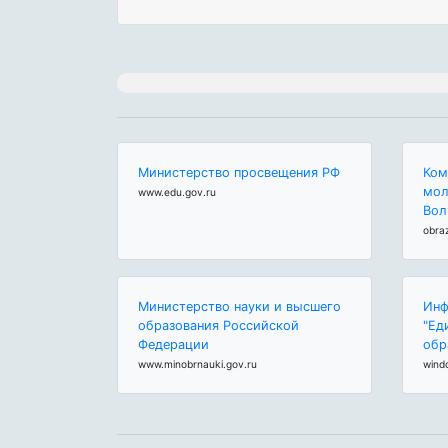
Министерство просвещения РФ
Ком
мол
www.edu.gov.ru
Вол
obra
Министерство науки и высшего
Инф
образования Российской
"Ед
Федерации
обр
www.minobrnauki.gov.ru
wind