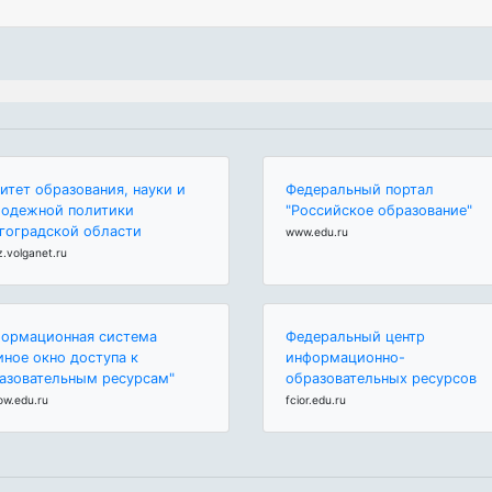
итет образования, науки и
Федеральный портал
одежной политики
"Российское образование"
гоградской области
www.edu.ru
z.volganet.ru
ормационная система
Федеральный центр
иное окно доступа к
информационно-
азовательным ресурсам"
образовательных ресурсов
ow.edu.ru
fcior.edu.ru