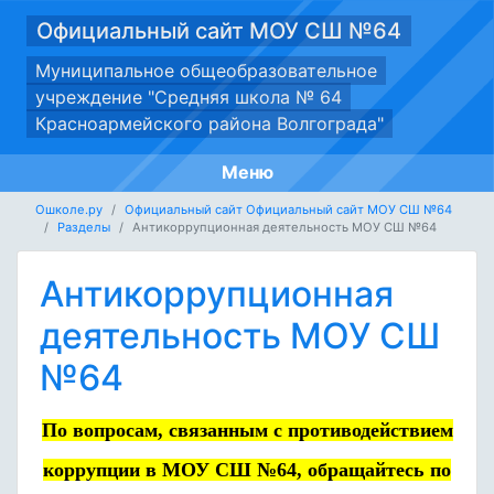
Официальный сайт МОУ СШ №64
Муниципальное общеобразовательное
учреждение "Средняя школа № 64
Красноармейского района Волгограда"
Меню
Ошколе.ру
Официальный сайт Официальный сайт МОУ СШ №64
Разделы
Антикоррупционная деятельность МОУ СШ №64
Антикоррупционная
деятельность МОУ СШ
№64
По вопросам, связанным с противодействием
коррупции в МОУ СШ №64, обращайтесь по