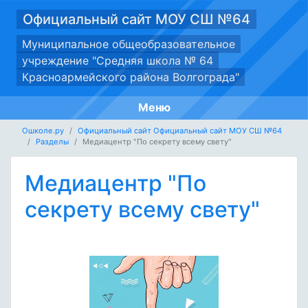
Официальный сайт МОУ СШ №64
Муниципальное общеобразовательное
учреждение "Средняя школа № 64
Красноармейского района Волгограда"
Меню
Ошколе.ру
Официальный сайт Официальный сайт МОУ СШ №64
Разделы
Медиацентр "По секрету всему свету"
Медиацентр "По
секрету всему свету"