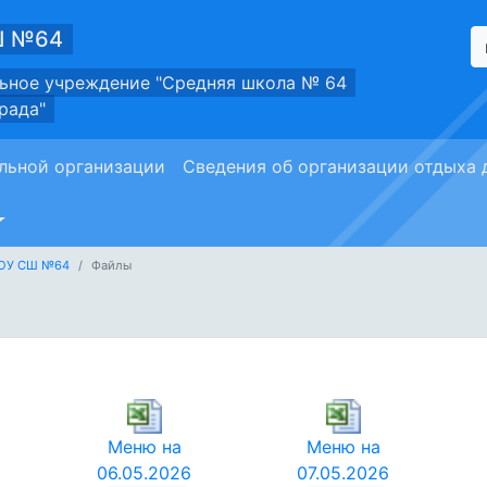
Ш №64
ьное учреждение "Средняя школа № 64
рада"
льной организации
Сведения об организации отдыха 
МОУ СШ №64
Файлы
Меню на
Меню на
06.05.2026
07.05.2026